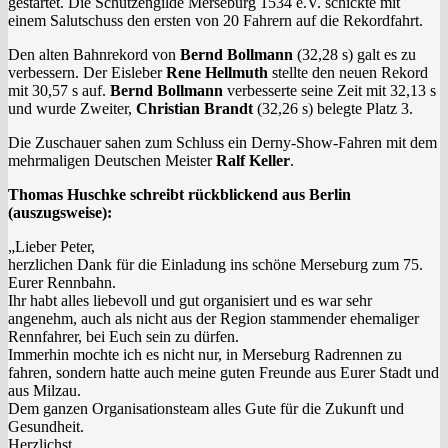
gestartet. Die Schützengilde Merseburg 1534 e.V. schickte mit
einem Salutschuss den ersten von 20 Fahrern auf die Rekordfahrt.
Den alten Bahnrekord von
Bernd Bollmann
(32,28 s) galt es zu
verbessern. Der Eisleber
Rene Hellmuth
stellte den neuen Rekord
mit 30,57 s auf.
Bernd Bollmann
verbesserte seine Zeit mit 32,13 s
und wurde Zweiter,
Christian Brandt
(32,26 s) belegte Platz 3.
Die Zuschauer sahen zum Schluss ein Derny-Show-Fahren mit dem
mehrmaligen Deutschen Meister
Ralf Keller
.
Thomas Huschke schreibt rückblickend aus Berlin
(auszugsweise):
„Lieber Peter,
herzlichen Dank für die Einladung ins schöne Merseburg zum 75.
Eurer Rennbahn.
Ihr habt alles liebevoll und gut organisiert und es war sehr
angenehm, auch als nicht aus der Region stammender ehemaliger
Rennfahrer, bei Euch sein zu dürfen.
Immerhin mochte ich es nicht nur, in Merseburg Radrennen zu
fahren, sondern hatte auch meine guten Freunde aus Eurer Stadt und
aus Milzau.
Dem ganzen Organisationsteam alles Gute für die Zukunft und
Gesundheit.
Herzlichst