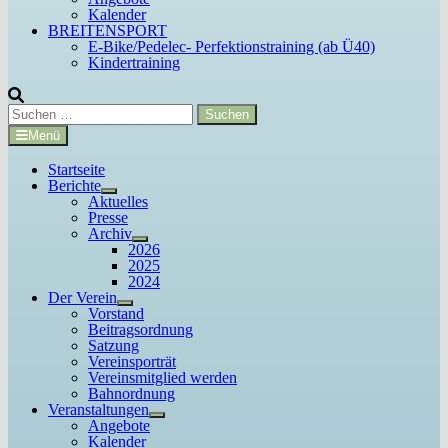
Kalender
BREITENSPORT
E-Bike/Pedelec- Perfektionstraining (ab Ü40)
Kindertraining
Suchen
nach:
Menü
Startseite
Berichte
Untermenü
Aktuelles
anzeigen
Presse
Archiv
Untermenü
2026
anzeigen
2025
2024
Der Verein
Untermenü
Vorstand
anzeigen
Beitragsordnung
Satzung
Vereinsporträt
Vereinsmitglied werden
Bahnordnung
Veranstaltungen
Untermenü
Angebote
anzeigen
Kalender