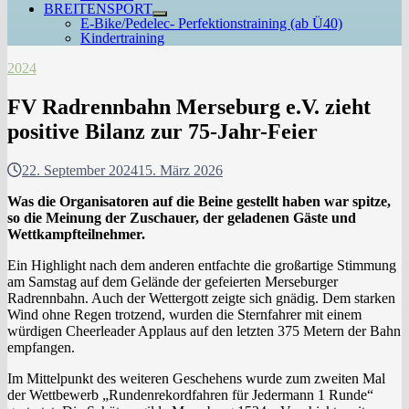
BREITENSPORT
Untermenü
E-Bike/Pedelec- Perfektionstraining (ab Ü40)
anzeigen
Kindertraining
2024
FV Radrennbahn Merseburg e.V. zieht
positive Bilanz zur 75-Jahr-Feier
22. September 2024
15. März 2026
Was die Organisatoren auf die Beine gestellt haben war spitze,
so die Meinung der Zuschauer, der geladenen Gäste und
Wettkampfteilnehmer.
Ein Highlight nach dem anderen entfachte die großartige Stimmung
am Samstag auf dem Gelände der gefeierten Merseburger
Radrennbahn. Auch der Wettergott zeigte sich gnädig. Dem starken
Wind ohne Regen trotzend, wurden die Sternfahrer mit einem
würdigen Cheerleader Applaus auf den letzten 375 Metern der Bahn
empfangen.
Im Mittelpunkt des weiteren Geschehens wurde zum zweiten Mal
der Wettbewerb „Rundenrekordfahren für Jedermann 1 Runde“