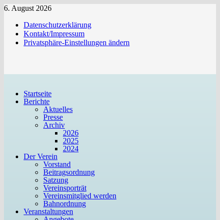
Zum
6. August 2026
Inhalt
Datenschutzerklärung
springen
Kontakt/Impressum
Privatsphäre-Einstellungen ändern
Startseite
Berichte
Aktuelles
Presse
Archiv
2026
2025
2024
Der Verein
Vorstand
Beitragsordnung
Satzung
Vereinsporträt
Vereinsmitglied werden
Bahnordnung
Veranstaltungen
Angebote