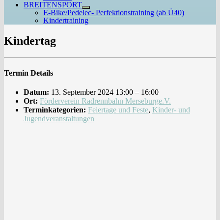
BREITENSPORT
Untermenü
E-Bike/Pedelec- Perfektionstraining (ab Ü40)
anzeigen
Kindertraining
Kindertag
Termin Details
Datum:
13. September 2024 13:00
–
16:00
Ort:
Förderverein Radrennbahn Merseburge.V.
Terminkategorien:
Feiertage und Feste
,
Kinder- und
Jugendveranstaltungen