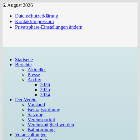
Zum
6. August 2026
Inhalt
Datenschutzerklärung
springen
Kontakt/Impressum
Privatsphäre-Einstellungen ändern
Startseite
Berichte
Aktuelles
Presse
Archiv
2026
2025
2024
Der Verein
Vorstand
Beitragsordnung
Satzung
Vereinsporträt
Vereinsmitglied werden
Bahnordnung
Veranstaltungen
Angebote