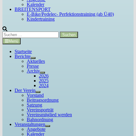
Kalender
BREITENSPORT
E-Bike/Pedelec- Perfektionstraining (ab Ü40)
Kindertraining
Suchen
nach:
Menü
Startseite
Berichte
Untermenü
Aktuelles
anzeigen
Presse
Archiv
Untermenü
2026
anzeigen
2025
2024
Der Verein
Untermenü
Vorstand
anzeigen
Beitragsordnung
Satzung
Vereinsporträt
Vereinsmitglied werden
Bahnordnung
Veranstaltungen
Untermenü
Angebote
anzeigen
Kalender