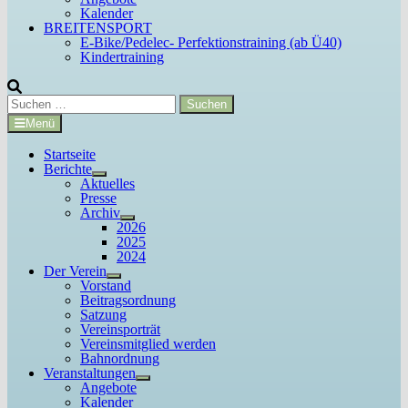
Kalender
BREITENSPORT
E-Bike/Pedelec- Perfektionstraining (ab Ü40)
Kindertraining
Suchen
nach:
Menü
Startseite
Berichte
Untermenü
Aktuelles
anzeigen
Presse
Archiv
Untermenü
2026
anzeigen
2025
2024
Der Verein
Untermenü
Vorstand
anzeigen
Beitragsordnung
Satzung
Vereinsporträt
Vereinsmitglied werden
Bahnordnung
Veranstaltungen
Untermenü
Angebote
anzeigen
Kalender