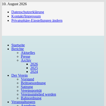
Zum
10. August 2026
Inhalt
Datenschutzerklärung
springen
Kontakt/Impressum
Privatsphäre-Einstellungen ändern
Startseite
Berichte
Aktuelles
Presse
Archiv
2026
2025
2024
Der Verein
Vorstand
Beitragsordnung
Satzung
Vereinsporträt
Vereinsmitglied werden
Bahnordnung
Veranstaltungen
Angebote