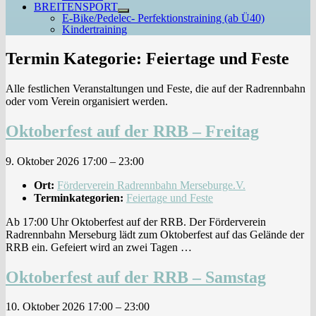
BREITENSPORT
Untermenü
E-Bike/Pedelec- Perfektionstraining (ab Ü40)
anzeigen
Kindertraining
Termin Kategorie:
Feiertage und Feste
Alle festlichen Veranstaltungen und Feste, die auf der Radrennbahn
oder vom Verein organisiert werden.
Oktoberfest auf der RRB – Freitag
9. Oktober 2026 17:00
–
23:00
Ort:
Förderverein Radrennbahn Merseburge.V.
Terminkategorien:
Feiertage und Feste
Ab 17:00 Uhr Oktoberfest auf der RRB. Der Förderverein
Radrennbahn Merseburg lädt zum Oktoberfest auf das Gelände der
RRB ein. Gefeiert wird an zwei Tagen …
Oktoberfest auf der RRB – Samstag
10. Oktober 2026 17:00
–
23:00