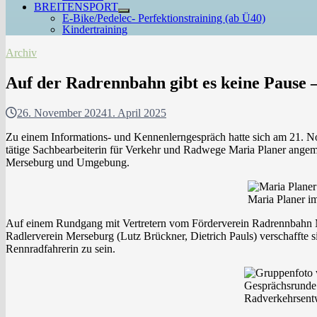
BREITENSPORT
Untermenü
E-Bike/Pedelec- Perfektionstraining (ab Ü40)
anzeigen
Kindertraining
Archiv
Auf der Radrennbahn gibt es keine Pause 
26. November 2024
1. April 2025
Zu einem Informations- und Kennenlerngespräch hatte sich am 21. 
tätige Sachbearbeiterin für Verkehr und Radwege Maria Planer angeme
Merseburg und Umgebung.
Maria Planer i
Auf einem Rundgang mit Vertretern vom Förderverein Radrennbahn Me
Radlerverein Merseburg (Lutz Brückner, Dietrich Pauls) verschaffte s
Rennradfahrerin zu sein.
Gesprächsrunde
Radverkehrsent