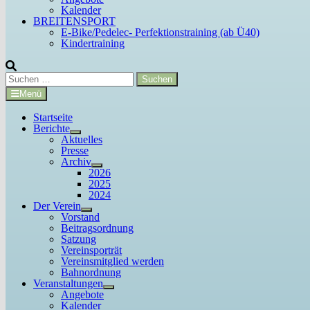
Kalender
BREITENSPORT
E-Bike/Pedelec- Perfektionstraining (ab Ü40)
Kindertraining
Suchen
nach:
Menü
Startseite
Berichte
Untermenü
Aktuelles
anzeigen
Presse
Archiv
Untermenü
2026
anzeigen
2025
2024
Der Verein
Untermenü
Vorstand
anzeigen
Beitragsordnung
Satzung
Vereinsporträt
Vereinsmitglied werden
Bahnordnung
Veranstaltungen
Untermenü
Angebote
anzeigen
Kalender