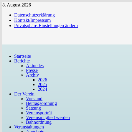
Zum
8. August 2026
Inhalt
Datenschutzerklärung
springen
Kontakt/Impressum
Privatsphäre-Einstellungen ändern
Startseite
Berichte
Aktuelles
Presse
Archiv
2026
2025
2024
Der Verein
Vorstand
Beitragsordnung
Satzung
Vereinsporträt
Vereinsmitglied werden
Bahnordnung
Veranstaltungen
Angebote