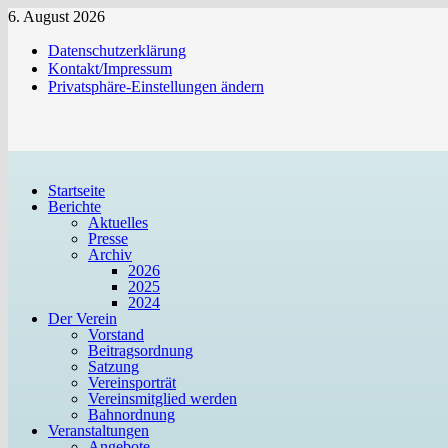
Zum
6. August 2026
Inhalt
Datenschutzerklärung
springen
Kontakt/Impressum
Privatsphäre-Einstellungen ändern
Startseite
Berichte
Aktuelles
Presse
Archiv
2026
2025
2024
Der Verein
Vorstand
Beitragsordnung
Satzung
Vereinsporträt
Vereinsmitglied werden
Bahnordnung
Veranstaltungen
Angebote