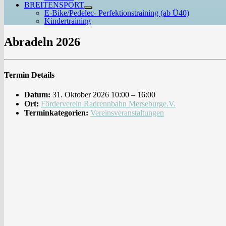
BREITENSPORT
Untermenü
E-Bike/Pedelec- Perfektionstraining (ab Ü40)
anzeigen
Kindertraining
Abradeln 2026
Termin Details
Datum:
31. Oktober 2026 10:00
–
16:00
Ort:
Förderverein Radrennbahn Merseburge.V.
Terminkategorien:
Vereinsveranstaltungen