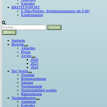
Kalender
BREITENSPORT
E-Bike/Pedelec- Perfektionstraining (ab Ü40)
Kindertraining
Suchen
nach:
Menü
Startseite
Berichte
Untermenü
Aktuelles
anzeigen
Presse
Archiv
Untermenü
2026
anzeigen
2025
2024
Der Verein
Untermenü
Vorstand
anzeigen
Beitragsordnung
Satzung
Vereinsporträt
Vereinsmitglied werden
Bahnordnung
Veranstaltungen
Untermenü
Angebote
anzeigen
Kalender